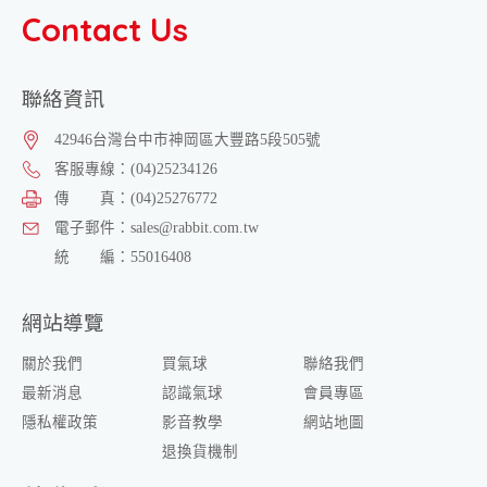
Contact Us
聯絡資訊
42946
台灣
台中市
神岡區
大豐路5段505號
客服專線：
(04)25234126
傳 真：
(04)25276772
電子郵件：
sales@rabbit.com.tw
統 編：
55016408
網站導覽
關於我們
買氣球
聯絡我們
最新消息
認識氣球
會員專區
隱私權政策
影音教學
網站地圖
退換貨機制