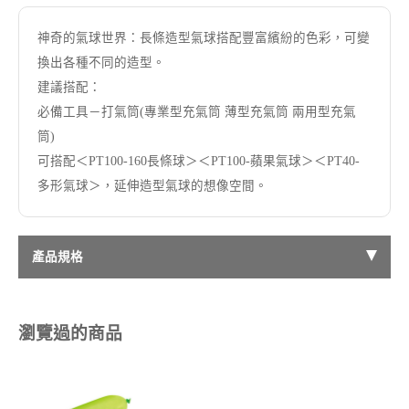
神奇的氣球世界：長條造型氣球搭配豐富繽紛的色彩，可變
換出各種不同的造型。
建議搭配：
必備工具－打氣筒(專業型充氣筒 薄型充氣筒 兩用型充氣
筒)
可搭配＜PT100-160長條球＞＜PT100-蘋果氣球＞＜PT40-
多形氣球＞，延伸造型氣球的想像空間。
產品規格
瀏覽過的商品