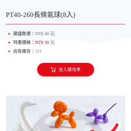
愛心氣球
水球專區
PT40-260長條氣球(8入)
建議售價：
NT$ 40 元
特惠價格：
NT$ 30
元
尚有庫存：
111
放入購物車